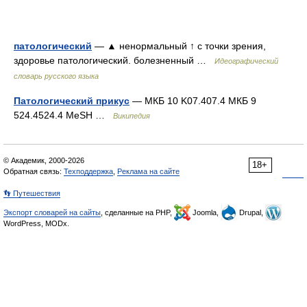
патологический
— ▲ ненормальный ↑ с точки зрения,
здоровье патологический. болезненный …
Идеографический
словарь русского языка
Патологический прикус
— МКБ 10 K07.407.4 МКБ 9
524.4524.4 MeSH …
Википедия
© Академик, 2000-2026
18+
Обратная связь:
Техподдержка
,
Реклама на сайте
👣 Путешествия
Экспорт словарей на сайты
, сделанные на PHP,
Joomla,
Drupal,
WordPress, MODx.