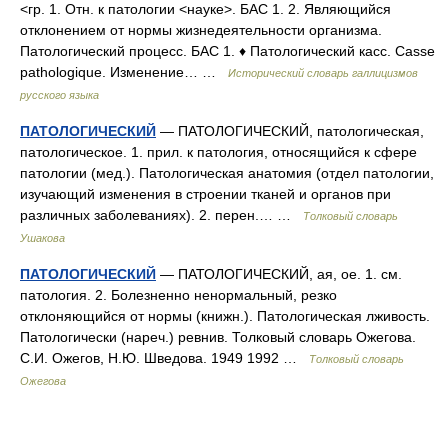
<гр. 1. Отн. к патологии <науке>. БАС 1. 2. Являющийся
отклонением от нормы жизнедеятельности организма.
Патологический процесс. БАС 1. ♦ Патологический касс. Casse
pathologique. Изменение… …
Исторический словарь галлицизмов
русского языка
ПАТОЛОГИЧЕСКИЙ
— ПАТОЛОГИЧЕСКИЙ, патологическая,
патологическое. 1. прил. к патология, относящийся к сфере
патологии (мед.). Патологическая анатомия (отдел патологии,
изучающий изменения в строении тканей и органов при
различных заболеваниях). 2. перен.… …
Толковый словарь
Ушакова
ПАТОЛОГИЧЕСКИЙ
— ПАТОЛОГИЧЕСКИЙ, ая, ое. 1. см.
патология. 2. Болезненно ненормальный, резко
отклоняющийся от нормы (книжн.). Патологическая лживость.
Патологически (нареч.) ревнив. Толковый словарь Ожегова.
С.И. Ожегов, Н.Ю. Шведова. 1949 1992 …
Толковый словарь
Ожегова