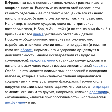
В.Франкл, за свою неповторимость человек расплачивается
анормальностью. Вырвать из контекста этой целостности
какой-то отдельный её фрагмент и расценить его как нечто
патологическое, бывает столь же легко, как и неправильно.
Например, с позиции существующих ныне критериев
патологического, Н.Бор, А.Эйнштейн (и не только они) были бы
признаны в своё
время
умственно отсталыми детьми.
Поскольку общепринятых критериев патологического
выработать в психопатологии пока что не удаётся (в том, что
сама эта
область
нормального и здорового существует в
действительности, многие исследователи как будто не
сомневаются),
представления
о границах между здоровым и
патологическим часто имеют весьма относительный
характер
.
Особенно это касается психических проявлений и поведения
человека, которые в значительной степени определяются
социальными и культуральными факторами. Термин столь
нагружен негативными коннотациями, что возникла
тенденция
заменить его каким-то другим, например, «плохая
адаптация
»,
«отклонение», «плохая приспособляемость», «органическая
дисфункция
» и др.